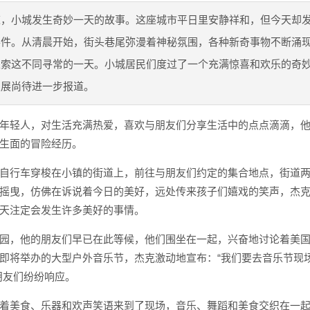
道，小城发生奇妙一天的故事。这座城市平日里安静祥和，但今天却
事件。从清晨开始，街头巷尾弥漫着神秘氛围，各种新奇事物不断涌
探索这不同寻常的一天。小城居民们度过了一个充满惊喜和欢乐的奇
发展尚待进一步报道。
年轻人，对生活充满热爱，喜欢与朋友们分享生活中的点点滴滴，
生面的冒险经历。
自行车穿梭在小镇的街道上，前往与朋友们约定的集合地点，街道
摇曳，仿佛在诉说着今日的美好，远处传来孩子们嬉戏的笑声，杰
天注定会发生许多美好的事情。
园，他的朋友们早已在此等候，他们围坐在一起，兴奋地讨论着美
即将举办的大型户外音乐节，杰克激动地宣布：“我们要去音乐节现
朋友们纷纷响应。
着美食、乐器和欢声笑语来到了现场，音乐、舞蹈和美食交织在一