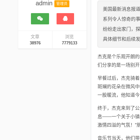
admin
管理员
美国最新消息报
系列令人惊奇的
纷纷走出家门，
文章
浏览
具体细节和后续
38976
7779133
杰克是个乐观开朗的
们分享的是一场别开
早餐过后，杰克骑着
斑斓的花朵在微风中
一股暖流，他知道今
终于，杰克来到了公
息——一个关于小镇
激情四溢的气氛！”
音乐节当天，他们带