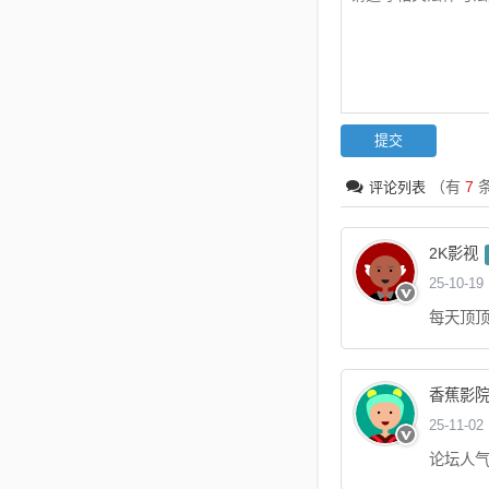
（有
7
评论列表
2K影视
25-10-19
每天顶顶贴
香蕉影
25-11-02
论坛人气好旺