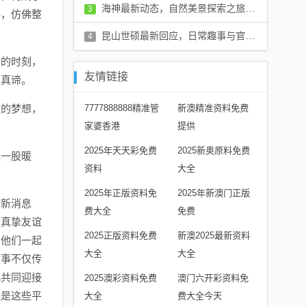
评论：12 条
海神最新动态，自然美景探索之旅邀请启航
3
事，仿佛整
评论：9 条
昆山世硕最新回应，日常趣事与官方更新揭秘
4
评论：9 条
忘的时刻，
友情链接
的真谛。
来的梦想，
7777888888精准管
新澳精准资料免费
家婆香港
提供
2025年天天彩免费
2025新奥原料免费
起一股暖
资料
大全
2025年正版资料免
2025年新澳门正版
最新消息
费大全
免费
的真挚友谊
2025正版资料免费
新澳2025最新资料
，他们一起
大全
大全
故事不仅传
此共同迎接
2025澳彩资料免费
澳门六开彩资料免
正是这些平
大全
费大全今天