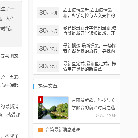
发生了一
眉山疫情最新,眉山疫情最
30
07月
/
新，科学防控与人文关怀的
现。人们
平衡之道
教育部最新开学通知最新,教
妙时光。
30
07月
/
育部最新开学通知最新，开
启学习新篇章，拥抱自信与
成就
最新掼蛋,最新掼蛋，一场探
30
07月
/
索自然美景的旅行，寻找内
他要与朋友
心的宁静
最新星定式,最新星定式，探
30
07月
/
索宇宙奥秘的新篇章
两旁，五彩
克心中涌起
热评文章
1
吉丽最新款，科技与美
国的最新消
学融合的前沿时尚之选
场，感受那
评论：12 条
台湾最新消息速递
2
起，构成了