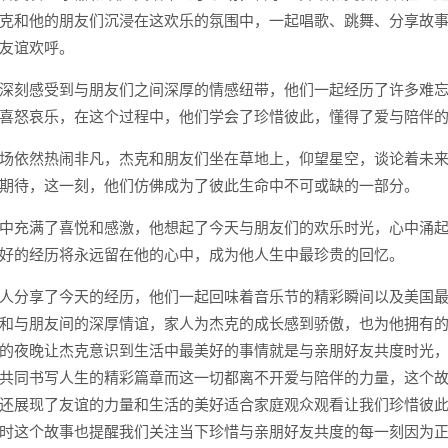
克和他的朋友们沉浸在这欢乐的氛围中，一起唱歌、跳舞、分享故
友谊欢呼。
深刻感受到与朋友们之间深厚的情感纽带，他们一起经历了许多难
喜怒哀乐，在这个过程中，他们学会了珍惜彼此，懂得了爱与陪伴
场依然热闹非凡，杰克和朋友们坐在草地上，仰望星空，谈论着未
期待，这一刻，他们仿佛成为了彼此生命中不可或缺的一部分。
中充满了喜悦和感激，他想起了今天与朋友们的欢乐时光，心中涌
好的经历将永远留在他的心中，成为他人生中最珍贵的回忆。
人分享了今天的经历，他们一起回味着音乐节的精彩瞬间以及美国
和与朋友间的深厚情谊，家人为杰克的成长感到骄傲，也为他拥有
的夜晚让杰克意识到生活中最美好的事情就是与亲朋好友共度时光
共同书写人生的精彩篇章而这一切都离不开爱与陪伴的力量，这个
还展现了友谊的力量和生活的美好适合家庭观众观看让我们珍惜彼
时这个故事也提醒我们关注当下珍惜与亲朋好友共度的每一刻因为